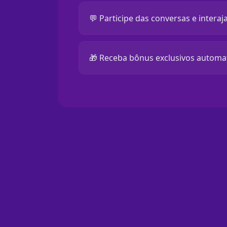
💬 Participe das conversas e interaj
🎁 Receba bônus exclusivos autom