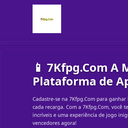
📱 7Kfpg.Com A 
Plataforma de A
Cadastre-se na 7Kfpg.Com para ganhar
cada recarga. Com a 7Kfpg.Com, você 
incríveis e uma experiência de jogo inig
vencedores agora!