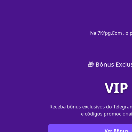
Na 7Kfpg.Com , o 
🎁 Bônus Exclu
VIP
Receba bônus exclusivos do Telegra
e códigos promocionai
Ver Bônus