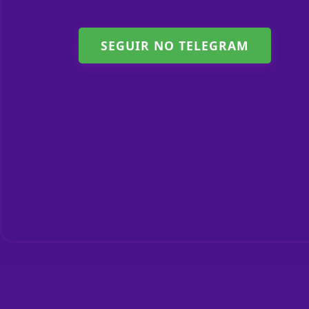
SEGUIR NO TELEGRAM