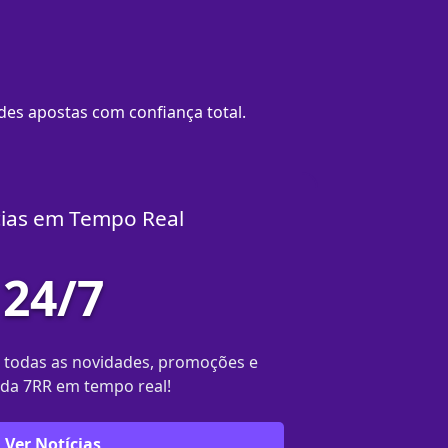
ndes apostas com confiança total.
cias em Tempo Real
24/7
e todas as novidades, promoções e
 da 7RR em tempo real!
Ver Notícias