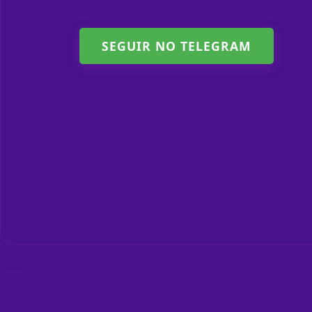
SEGUIR NO TELEGRAM