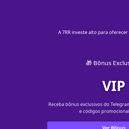
A 7RR investe alto para oferecer
🎁 Bônus Exclu
VIP
Receba bônus exclusivos do Telegra
e códigos promocionai
Ver Bônus