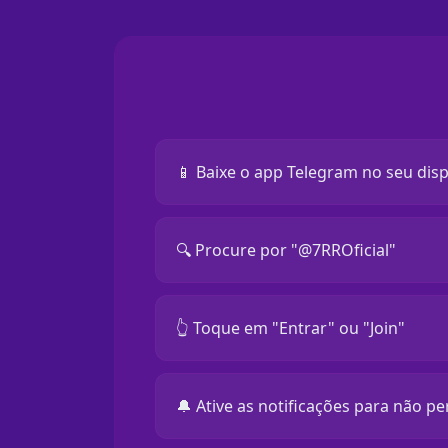
📱 Baixe o app Telegram no seu disp
🔍 Procure por "@7RROficial"
👆 Toque em "Entrar" ou "Join"
🔔 Ative as notificações para não p