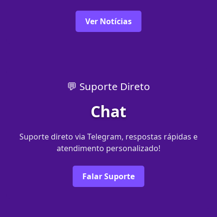
Ver Notícias
💬 Suporte Direto
Chat
Suporte direto via Telegram, respostas rápidas e
atendimento personalizado!
Falar Suporte