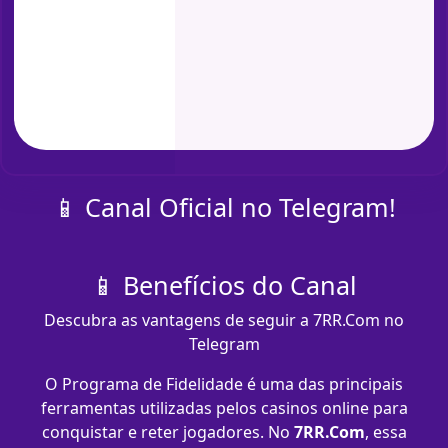
📱 Canal Oficial no Telegram!
📱 Benefícios do Canal
Descubra as vantagens de seguir a 7RR.Com no
Telegram
O Programa de Fidelidade é uma das principais
ferramentas utilizadas pelos casinos online para
conquistar e reter jogadores. No
7RR.Com
, essa