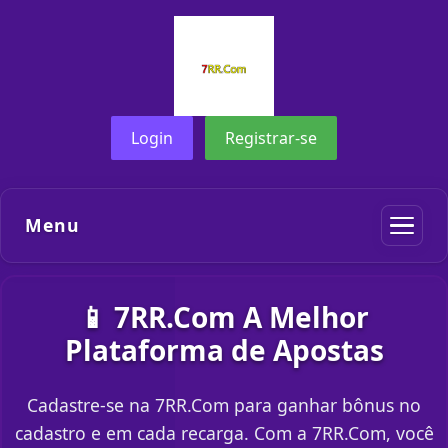
Login
Registrar-se
Menu
📱 7RR.Com A Melhor
Plataforma de Apostas
Cadastre-se na 7RR.Com para ganhar bônus no
cadastro e em cada recarga. Com a 7RR.Com, você