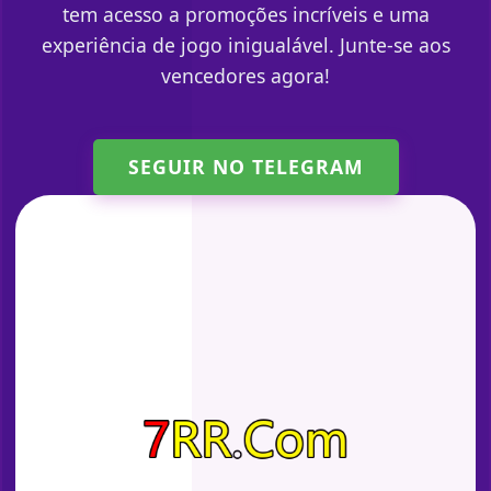
tem acesso a promoções incríveis e uma
experiência de jogo inigualável. Junte-se aos
vencedores agora!
SEGUIR NO TELEGRAM