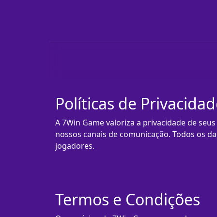
Políticas de Privacida
A 7Win Game valoriza a privacidade de seu
nossos canais de comunicação. Todos os dad
jogadores.
Termos e Condições