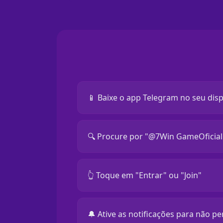
📱 Baixe o app Telegram no seu disp
🔍 Procure por "@7Win GameOficial
👆 Toque em "Entrar" ou "Join"
🔔 Ative as notificações para não p