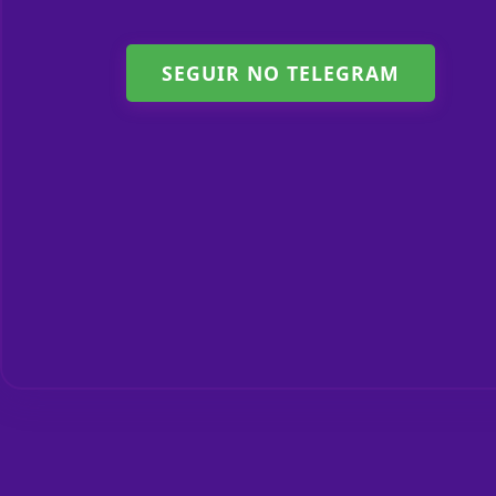
SEGUIR NO TELEGRAM