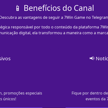
📱 Benefícios do Canal
Descubra as vantagens de seguir a 7Win Game no Telegra
ratégica responsável por todo o conteúdo da plataforma 7W
municação digital, ela transformou a maneira como a marca
sivos
📢 Notí
m, promoções especiais
Fique por dentro d
s únicos!
eventos da 