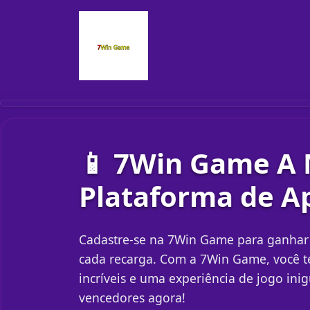
📱 7Win Game A 
Plataforma de A
Cadastre-se na 7Win Game para ganhar
cada recarga. Com a 7Win Game, você 
incríveis e uma experiência de jogo inig
vencedores agora!