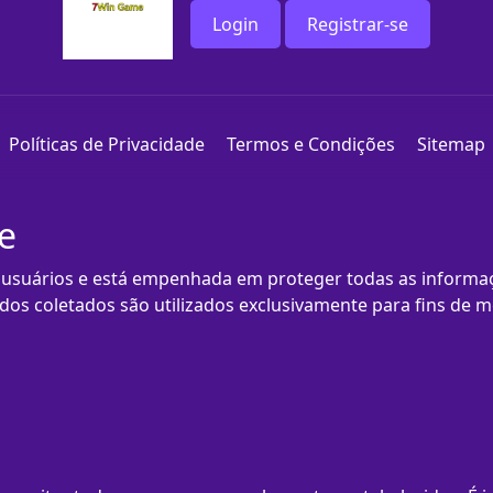
Login
Registrar-se
Políticas de Privacidade
Termos e Condições
Sitemap
de
s usuários e está empenhada em proteger todas as informa
os coletados são utilizados exclusivamente para fins de m