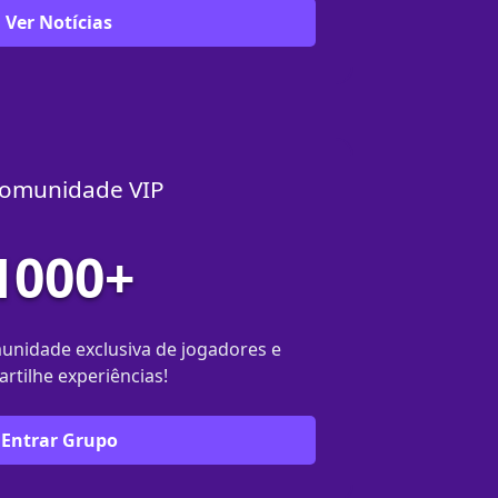
Ver Notícias
Comunidade VIP
1000+
unidade exclusiva de jogadores e
rtilhe experiências!
Entrar Grupo