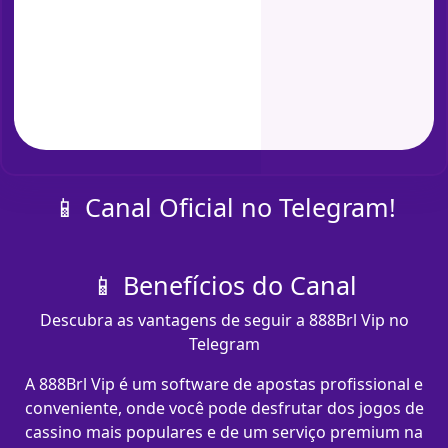
📱 Canal Oficial no Telegram!
📱 Benefícios do Canal
Descubra as vantagens de seguir a 888Brl Vip no
Telegram
A 888Brl Vip é um software de apostas profissional e
conveniente, onde você pode desfrutar dos jogos de
cassino mais populares e de um serviço premium na