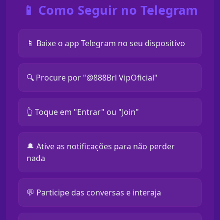
📱 Como Seguir no Telegram
📱 Baixe o app Telegram no seu dispositivo
🔍 Procure por "@888Brl VipOficial"
👆 Toque em "Entrar" ou "Join"
🔔 Ative as notificações para não perder
nada
💬 Participe das conversas e interaja