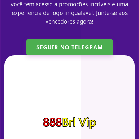
você tem acesso a promoções incríveis e uma
experiência de jogo inigualável. Junte-se aos
vencedores agora!
SEGUIR NO TELEGRAM