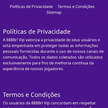
Políticas de Privacidade
Termos e Condições
Sitemap
Políticas de Privacidade
A 888Brl Vip valoriza a privacidade de seus usuários e
está empenhada em proteger todas as informações
pessoais fornecidas durante o uso de nossos canais de
comunicação. Todos os dados coletados são utilizados
exclusivamente para fins de melhoria contínua da
experiência de nossos jogadores.
Termos e Condições
Os usuários da 888Brl Vip concordam em respeitar